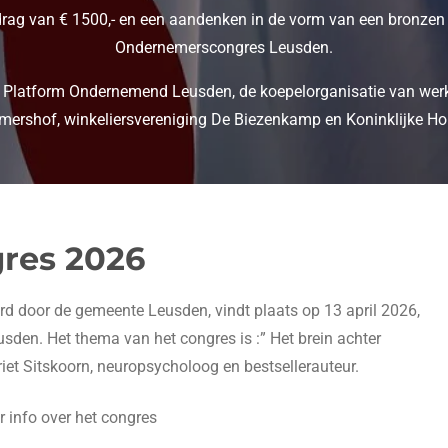
drag van € 1500,- en een aandenken in de vorm van een bronzen be
Ondernemerscongres Leusden.
et Platform Ondernemend Leusden, de koepelorganisatie van wer
amershof, winkeliersvereniging De Biezenkamp en Koninklijke Ho
res 2026
 door de gemeente Leusden, vindt plaats op 13 april 2026,
sden. Het thema van het congres is :” Het brein achter
et Sitskoorn, neuropsycholoog en bestsellerauteur.
 info over het congres